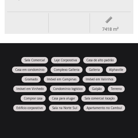
7418
m²
Sala Comercial
Laje Corporativa
Casa de alto padrão
Casa em condomínio
Complexo Galleria
Galleria
Alphaville
Gramado
Imóvel em Campinas
Imóvel em Valinhos
Imóvel em Vinhedo
Condomínio logístico
Galpão
Terreno
Comprar casa
Casa para alugar
Sala comercial locação
Edifício corporativo
Sala na Norte Sul
Apartamento no Cambuí