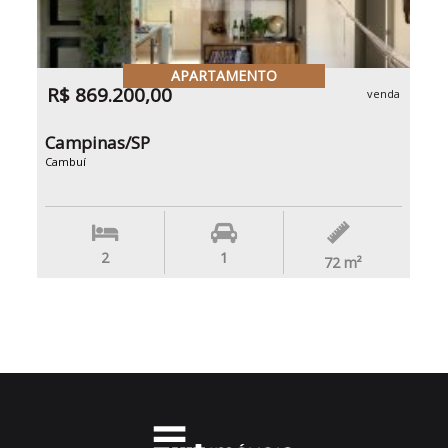
APARTAMENTO
R$ 869.200,00
venda
Campinas/SP
Cambuí
2
1
72
m²