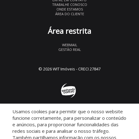
TRABALHE CONOSCO
ONDE ESTAMOS
ÁREA DO CLIENTE
Área restrita
WEBMAIL
GESTÃO REAL
© 2026 WIT Imóveis
- CRECI 27847
Usamos cookies para permitir que o nosso website
Descomplicado por:
funcione corretamente, para personalizar o conteúdo
e anúncios, para proporcionar funcionalidades das
redes sociais e para analisar o nosso tráfego.
Também partilhamos informação com os nossos