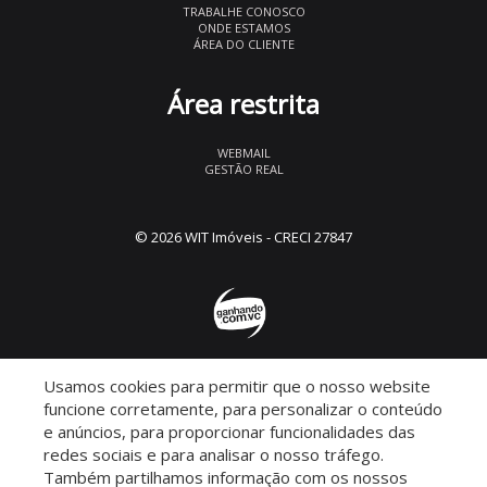
TRABALHE CONOSCO
ONDE ESTAMOS
ÁREA DO CLIENTE
Área restrita
WEBMAIL
GESTÃO REAL
© 2026 WIT Imóveis
- CRECI 27847
Usamos cookies para permitir que o nosso website
Descomplicado por:
funcione corretamente, para personalizar o conteúdo
e anúncios, para proporcionar funcionalidades das
redes sociais e para analisar o nosso tráfego.
Também partilhamos informação com os nossos