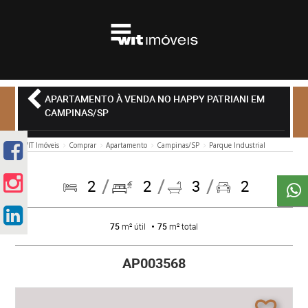
APARTAMENTO À VENDA NO HAPPY PATRIANI EM
CAMPINAS/SP
WIT Imóveis
Comprar
Apartamento
Campinas/SP
Parque Industrial
2
2
3
2
75
m² útil
75
m² total
AP003568