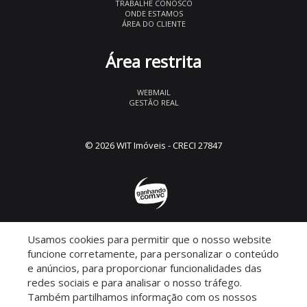
TRABALHE CONOSCO
ONDE ESTAMOS
ÁREA DO CLIENTE
Área restrita
WEBMAIL
GESTÃO REAL
© 2026 WIT Imóveis
- CRECI 27847
Usamos cookies para permitir que o nosso website
Descomplicado por:
funcione corretamente, para personalizar o conteúdo
e anúncios, para proporcionar funcionalidades das
redes sociais e para analisar o nosso tráfego.
Também partilhamos informação com os nossos