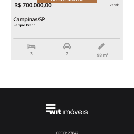
R$ 700.000,00
venda
Campinas/SP
Parque Prado
3
2
98
m²
CRECI: 27847