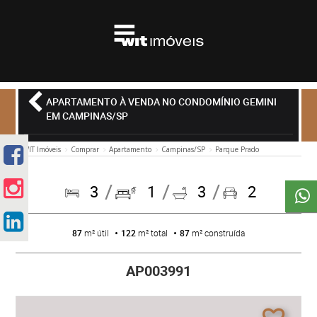
APARTAMENTO À VENDA NO CONDOMÍNIO GEMINI
EM CAMPINAS/SP
WIT Imóveis
Comprar
Apartamento
Campinas/SP
Parque Prado
3
1
3
2
87
m² útil
122
m² total
87
m² construída
AP003991