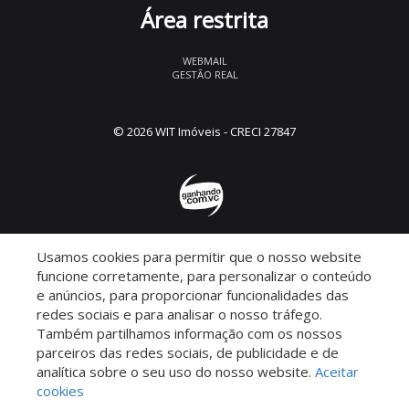
Área restrita
WEBMAIL
GESTÃO REAL
© 2026 WIT Imóveis
- CRECI 27847
Usamos cookies para permitir que o nosso website
Descomplicado por:
funcione corretamente, para personalizar o conteúdo
e anúncios, para proporcionar funcionalidades das
redes sociais e para analisar o nosso tráfego.
Também partilhamos informação com os nossos
parceiros das redes sociais, de publicidade e de
Saiba mais sobre este imóvel!
analítica sobre o seu uso do nosso website.
Aceitar
cookies