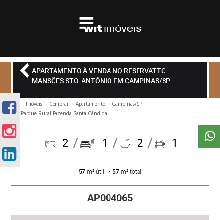
APARTAMENTO À VENDA NO RESERVATTO
MANSÕES STO. ANTÔNIO EM CAMPINAS/SP
WIT Imóveis
Comprar
Apartamento
Campinas/SP
Parque Rural Fazenda Santa Cândida
2
1
2
1
57
m² útil
57
m² total
AP004065