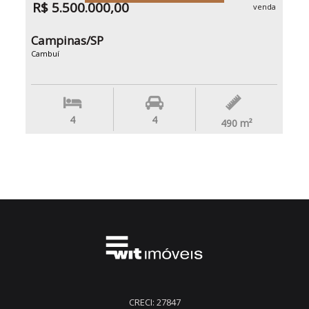
R$ 5.500.000,00
venda
Campinas/SP
Cambuí
4
4
490
m²
CRECI: 27847