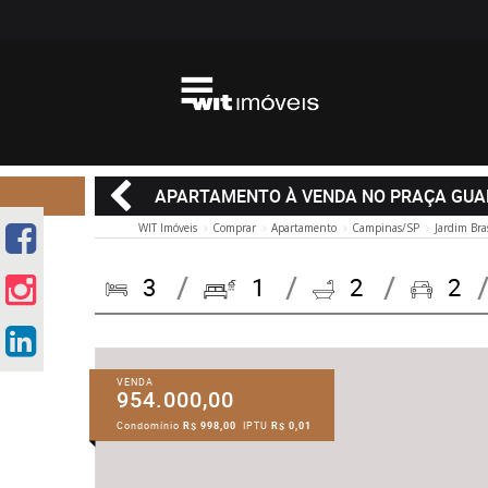
APARTAMENTO À VENDA NO PRAÇA GU
WIT Imóveis
Comprar
Apartamento
Campinas/SP
Jardim Bra
3
1
2
2
VENDA
954.000,00
Condomínio
R$ 998,00
IPTU
R$ 0,01