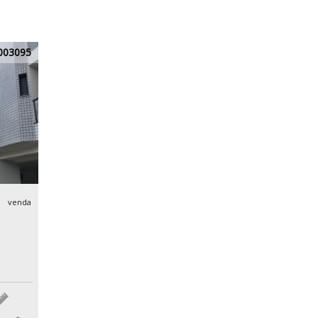
003095
venda