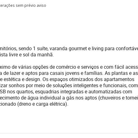
lterações sem prévio aviso
tórios, sendo 1 suíte, varanda gourmet e living para confortáv
sta livre e sol da manhã.
óximo de várias opções de comércio e serviços e com fácil aces
de lazer e aptos para casais jovens e famílias. As plantas e a
 estética e design. Os espaços otimizados dos apartamentos
lizar sonhos por meio de soluções inteligentes e funcionais, co
USB nos quartos, esquadrias integradas e automatizadas com
ecimento de água individual a gás nos aptos (chuveiros e torne
ionado (dreno e carga elétrica).