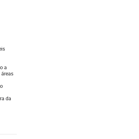
eis
so a
s áreas
mo
ira da