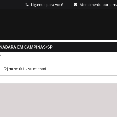
Ligamos para você
Atendimento por e-ma
ANABARA EM CAMPINAS/SP
sil
90
m² útil
90
m² total