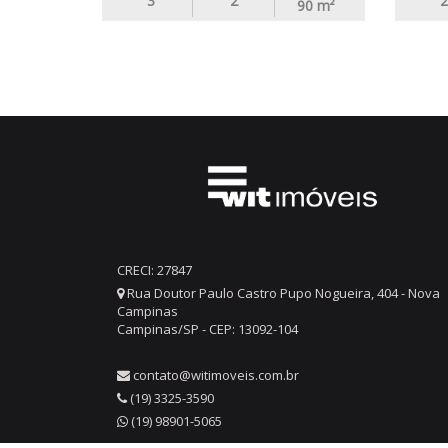
3
2
2
90
m²
CRECI: 27847
Rua Doutor Paulo Castro Pupo Nogueira, 404 - Nova
Campinas
Campinas/SP - CEP: 13092-104
contato@witimoveis.com.br
(19) 3325-3590
(19) 98901-5065