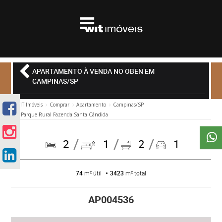
APARTAMENTO À VENDA NO OBEN EM
CAMPINAS/SP
WIT Imóveis
Comprar
Apartamento
Campinas/SP
Parque Rural Fazenda Santa Cândida
2
1
2
1
74
m² útil
3423
m² total
AP004536