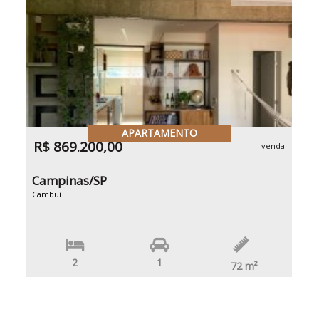
APARTAMENTO
R$ 869.200,00
venda
Campinas/SP
Cambuí
2
1
72
m²