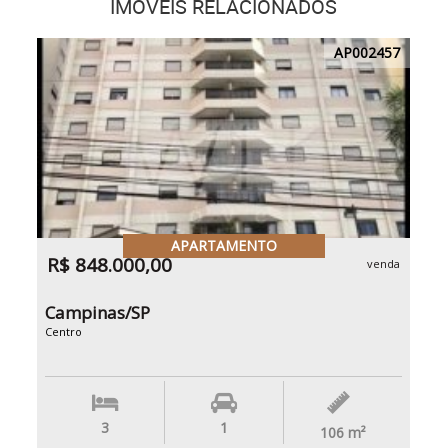
IMÓVEIS RELACIONADOS
AP002457
APARTAMENTO
R$ 848.000,00
venda
Campinas/SP
Centro
3
1
106
m²