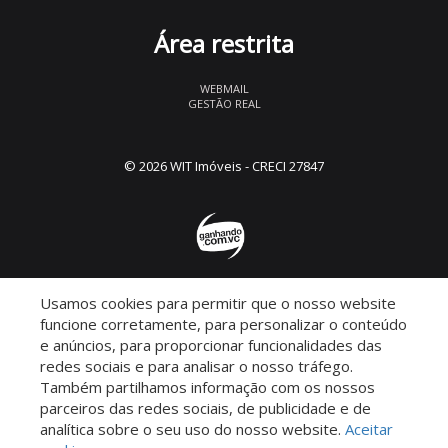
Área restrita
WEBMAIL
GESTÃO REAL
© 2026 WIT Imóveis
- CRECI 27847
Usamos cookies para permitir que o nosso website
Descomplicado por:
funcione corretamente, para personalizar o conteúdo
e anúncios, para proporcionar funcionalidades das
redes sociais e para analisar o nosso tráfego.
Também partilhamos informação com os nossos
parceiros das redes sociais, de publicidade e de
Saiba mais sobre este imóvel!
analítica sobre o seu uso do nosso website.
Aceitar