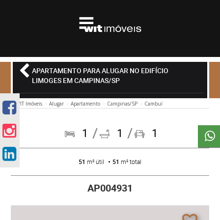
APARTAMENTO PARA ALUGAR NO EDIFÍCIO
LIMOGES EM CAMPINAS/SP
WIT Imóveis
Alugar
Apartamento
Campinas/SP
Cambuí
1
1
1
51
m² útil
51
m² total
AP004931