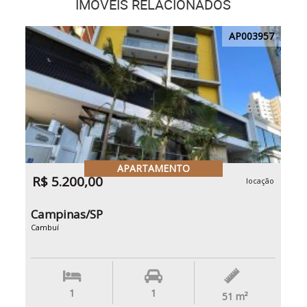
IMÓVEIS RELACIONADOS
AP003957
APARTAMENTO
R$ 5.200,00
locação
Campinas/SP
Cambuí
1
1
51
m²