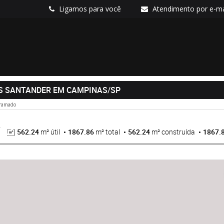
Ligamos para você
Atendimento por e-ma
AS SANTANDER EM CAMPINAS/SP
Gramado
562.24
m² útil
1867.86
m² total
562.24
m² construída
1867.