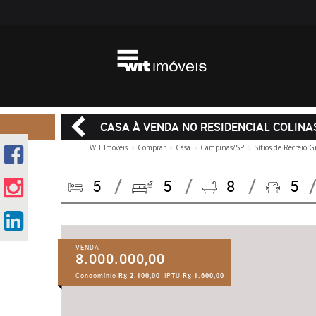
CASA À VENDA NO RESIDENCIAL COLIN
WIT Imóveis
Comprar
Casa
Campinas/SP
Sítios de Recreio 
5
5
8
5
VENDA
8.000.000,00
Condomínio
R$ 2.100,00
IPTU
R$ 1.600,00