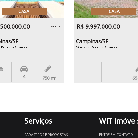
CASA
CASA
.500.000,00
R$ 9.997.000,00
venda
inas/SP
Campinas/SP
de Recreio Gramado
Sítios de Recreio Gramado
4
750
m²
65
Serviços
WIT Imóvei
CADASTROS E PROPOSTAS
ENTRE EM CONTATO