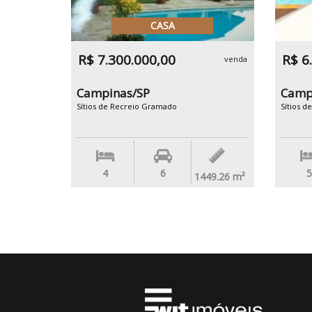
CASA
R$ 7.300.000,00
R$ 6
venda
Campinas/SP
Camp
Sítios de Recreio Gramado
Sítios 
4
6
5
1449.26
m²