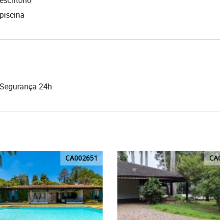
escritório
piscina
Segurança 24h
CA002651
CA