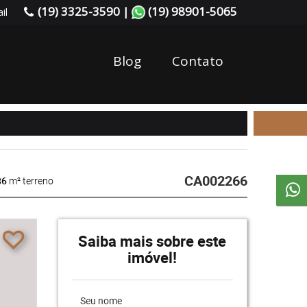
(19) 3325-3590 |
(19) 98901-5065
il
Blog
Contato
CA002266
86
m² terreno
Saiba mais sobre este
imóvel!