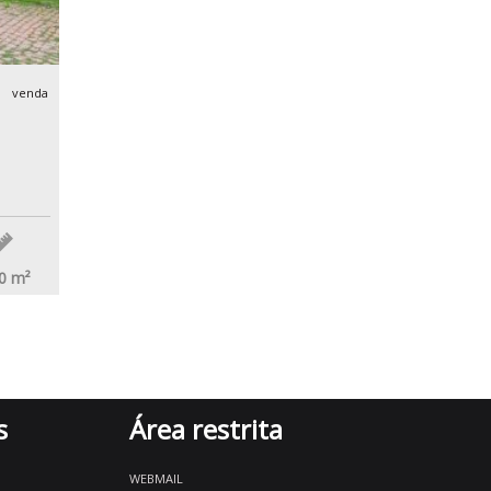
venda
0
m²
s
Área restrita
WEBMAIL