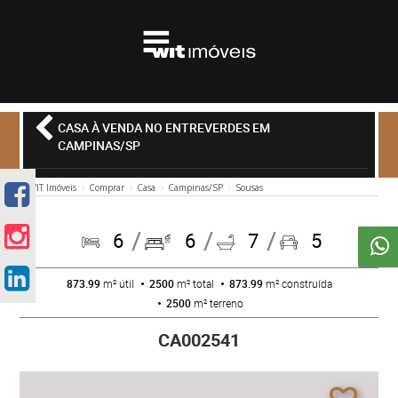
CASA À VENDA NO ENTREVERDES EM
CAMPINAS/SP
WIT Imóveis
Comprar
Casa
Campinas/SP
Sousas
6
6
7
5
873.99
m² útil
2500
m² total
873.99
m² construída
2500
m² terreno
CA002541