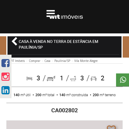
CASA À VENDA NO TERRA DE ESTÂNCIA EM
PAULÍNIA/SP
WIT Imóveis
Comprar
Casa
Paulínia/SP
Vila Monte Alegre
3
1
3
2
140
m² útil
200
m² total
140
m² construída
200
m² terreno
CA002802