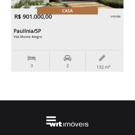
CASA
R$ 901.000,00
venda
Paulínia/SP
Vila Monte Alegre
3
2
132
m²