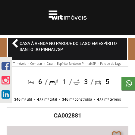
CASA À VENDA NO PARQUE DO LAGO EM ESPÍRITO
SANTO DO PINHAL/SP
WIT Imóveis
Comprar
Casa
Espírito Santo do Pinhal/SP
Parque do Lago
6
1
3
5
346
m² útil
477
m² total
346
m² construída
477
m² terreno
CA002881