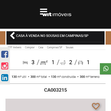
CASA À VENDA NO SOUSAS EM CAMPINAS/SP
WIT Imóveis
Comprar
Casa
Campinas/SP
Sousas
3
1
2
1
130
m² útil
300
m² total
130
m² construída
300
m² terreno
CA003215