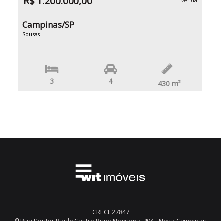
R$ 1.200.000,00
venda
Campinas/SP
Sousas
3
4
430
m²
CRECI: 27847
Rua Doutor Paulo Castro Pupo Nogueira, 404 - Nova Campinas