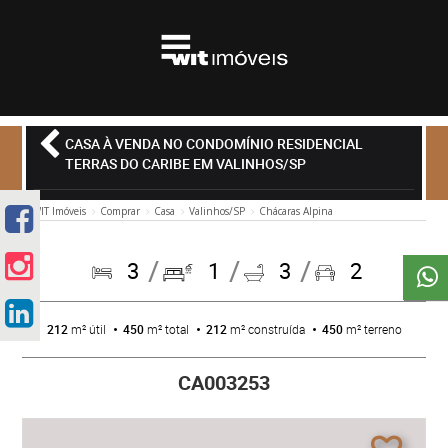
CASA À VENDA NO CONDOMÍNIO RESIDENCIAL
TERRAS DO CARIBE EM VALINHOS/SP
WIT Imóveis
Comprar
Casa
Valinhos/SP
Chácaras Alpina
3
1
3
2
212
m² útil
450
m² total
212
m² construída
450
m² terreno
CA003253