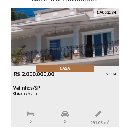
CA003384
CASA
R$ 2.000.000,00
venda
Valinhos/SP
Chácaras Alpina
5
5
291.08
m²