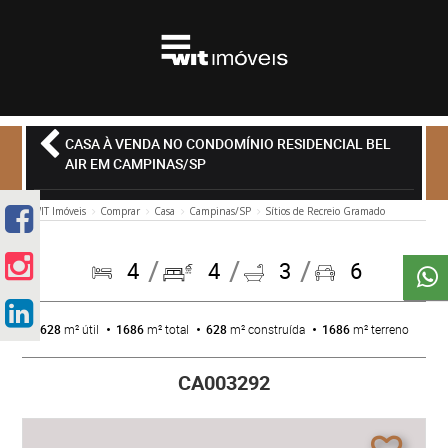
CASA À VENDA NO CONDOMÍNIO RESIDENCIAL BEL
AIR EM CAMPINAS/SP
WIT Imóveis
Comprar
Casa
Campinas/SP
Sítios de Recreio Gramado
4
4
3
6
628
m² útil
1686
m² total
628
m² construída
1686
m² terreno
CA003292