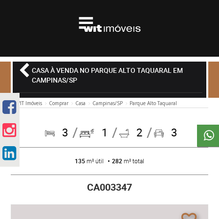
CASA À VENDA NO PARQUE ALTO TAQUARAL EM
CAMPINAS/SP
WIT Imóveis
Comprar
Casa
Campinas/SP
Parque Alto Taquaral
3
1
2
3
135
m² útil
282
m² total
CA003347