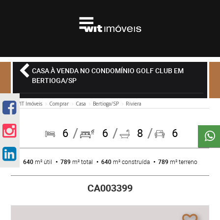
CASA À VENDA NO CONDOMÍNIO GOLF CLUB EM
BERTIOGA/SP
WIT Imóveis
Comprar
Casa
Bertioga/SP
Riviera
6
6
8
6
640
m² útil
789
m² total
640
m² construída
789
m² terreno
CA003399