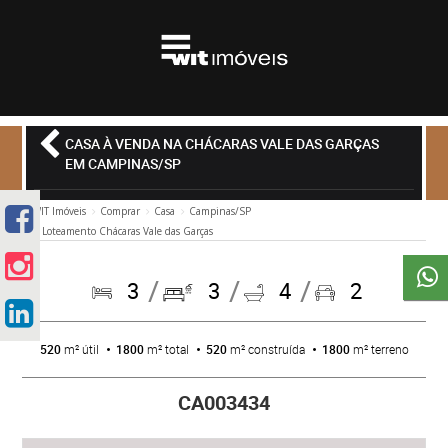
CASA À VENDA NA CHÁCARAS VALE DAS GARÇAS
EM CAMPINAS/SP
WIT Imóveis
Comprar
Casa
Campinas/SP
Loteamento Chácaras Vale das Garças
3
3
4
2
520
m² útil
1800
m² total
520
m² construída
1800
m² terreno
CA003434