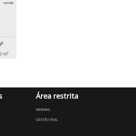
venda
0
m²
s
Área restrita
WEBMAIL
GESTÃO REAL