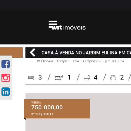
CASA À VENDA NO JARDIM EULINA EM 
WIT Imóveis
Comprar
Casa
Campinas/SP
Jardim Eulina
3
1
4
2
VENDA
750.000,00
IPTU
R$ 310,11