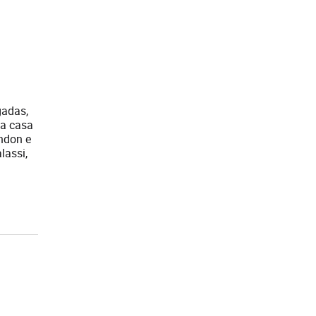
gadas,
 a casa
ndon e
lassi,