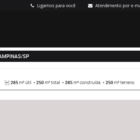
Ligamos para você
Atendimento por e-ma
CAMPINAS/SP
285
m² útil
250
m² total
285
m² construída
250
m² terreno