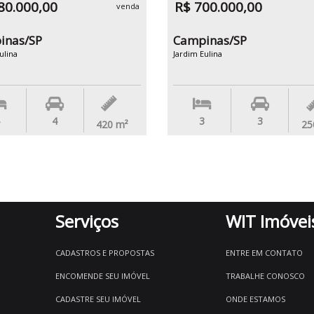
80.000,00
R$ 700.000,00
venda
inas/SP
Campinas/SP
ulina
Jardim Eulina
4
3
3
420
m²
25
Serviços
WIT Imóvei
CADASTROS E PROPOSTAS
ENTRE EM CONTATO
ENCOMENDE SEU IMÓVEL
TRABALHE CONOSCO
CADASTRE SEU IMÓVEL
ONDE ESTAMOS