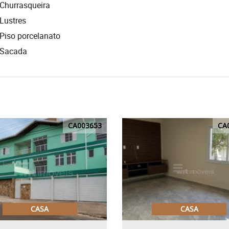
Churrasqueira
Lustres
Piso porcelanato
Sacada
CA003653
CA
CASA
CASA