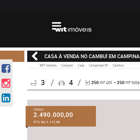
CASA À VENDA NO CAMBUÍ EM CAMPINA
WIT Imóveis
Comprar
Casa
Campinas/SP
Cambuí
3
4
250
m² útil
250
m² tota
VENDA
2.490.000,00
IPTU
R$ 1.117,58