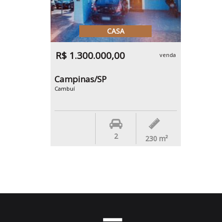
CASA
R$ 1.300.000,00
venda
Campinas/SP
Cambuí
2
230
m²