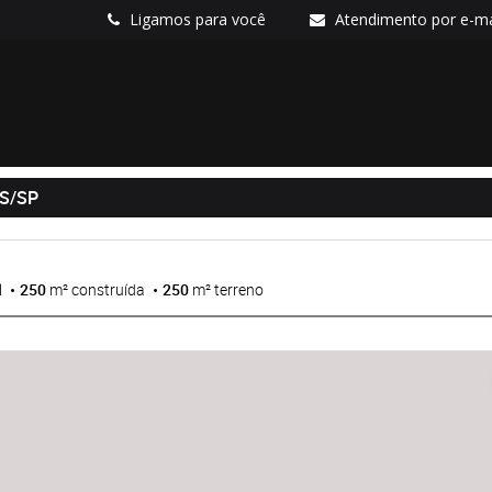
Ligamos para você
Atendimento por e-ma
S/SP
l
250
m² construída
250
m² terreno