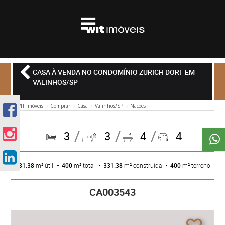
CASA À VENDA NO CONDOMÍNIO ZÜRICH DORF EM
VALINHOS/SP
WIT Imóveis
Comprar
Casa
Valinhos/SP
Nações
3
3
4
4
331.38
m² útil
400
m² total
331.38
m² construída
400
m² terreno
CA003543