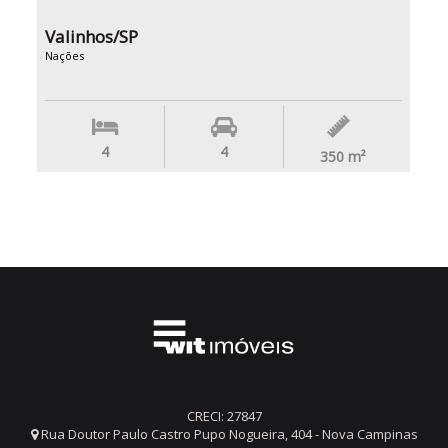
Valinhos/SP
Nações
4
4
350
m²
CRECI: 27847
Rua Doutor Paulo Castro Pupo Nogueira, 404 - Nova Campinas