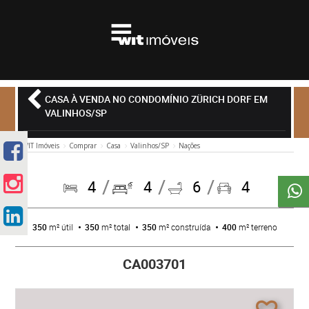
CASA À VENDA NO CONDOMÍNIO ZÜRICH DORF EM
VALINHOS/SP
WIT Imóveis
Comprar
Casa
Valinhos/SP
Nações
4
4
6
4
350
m² útil
350
m² total
350
m² construída
400
m² terreno
CA003701