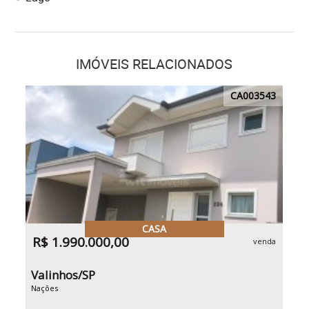
IMÓVEIS RELACIONADOS
CA003543
CASA
R$ 1.990.000,00
venda
Valinhos/SP
Nações