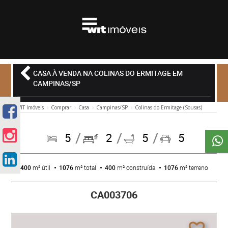
CASA À VENDA NA COLINAS DO ERMITAGE EM
CAMPINAS/SP
WIT Imóveis
Comprar
Casa
Campinas/SP
Colinas do Ermitage (Sousas)
5
2
5
5
400
m² útil
1076
m² total
400
m² construída
1076
m² terreno
CA003706