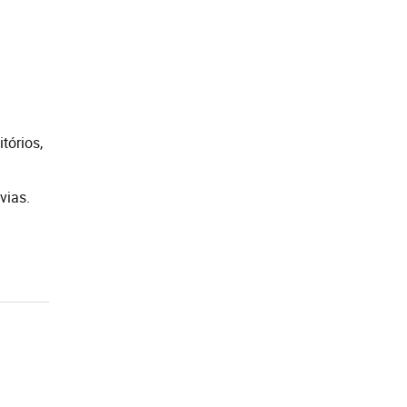
tórios,
vias.