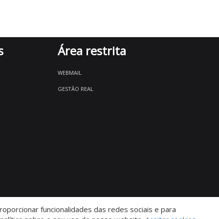
s
Área restrita
WEBMAIL
GESTÃO REAL
oporcionar funcionalidades das redes sociais e para
Descomplicado por: