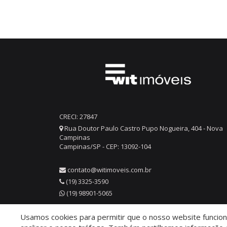
CRECI: 27847
Rua Doutor Paulo Castro Pupo Nogueira, 404 - Nova
Campinas
Campinas/SP - CEP: 13092-104
contato@witimoveis.com.br
(19) 3325-3590
(19) 98901-5065
Usamos cookies para permitir que o nosso website funcione
© 2026 WIT Imóveis
- CRECI 27847