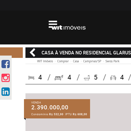
CASA À VENDA NO RESIDENCIAL GLARU
WIT Imóveis
Comprar
Casa
Campinas/SP
Swiss Park
4
4
5
4
VENDA
2.390.000,00
Condomínio
R$ 532,00
IPTU
R$ 608,00