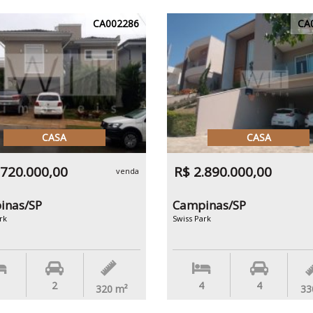
CA002286
CA
CASA
CASA
.720.000,00
R$ 2.890.000,00
venda
inas/SP
Campinas/SP
rk
Swiss Park
2
4
4
320
m²
33