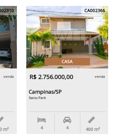
002310
CA002366
CASA
R$ 2.756.000,00
venda
venda
Campinas/SP
Swiss Park
4
4
0
m²
400
m²