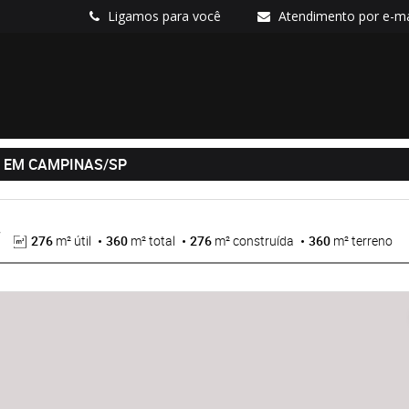
Ligamos para você
Atendimento por e-ma
S EM CAMPINAS/SP
276
m² útil
360
m² total
276
m² construída
360
m² terreno