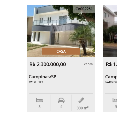
CA002261
CASA
R$ 2.300.000,00
R$ 1
venda
Campinas/SP
Camp
Swiss Park
Swiss Pa
3
4
3
330
m²