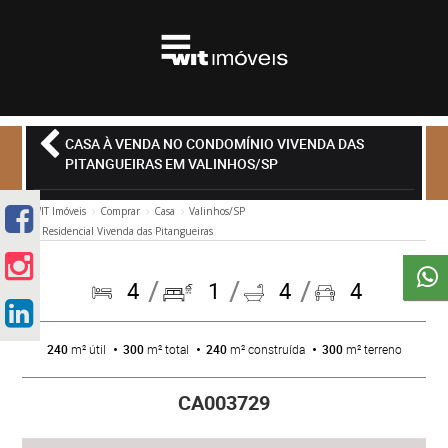
CASA À VENDA NO CONDOMÍNIO VIVENDA DAS
PITANGUEIRAS EM VALINHOS/SP
WIT Imóveis
Comprar
Casa
Valinhos/SP
Residencial Vivenda das Pitangueiras
4
1
4
4
240
m² útil
300
m² total
240
m² construída
300
m² terreno
CA003729