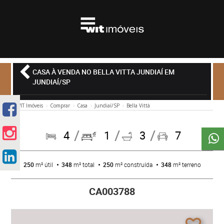
CASA À VENDA NO BELLA VITTA JUNDIAÍ EM
JUNDIAÍ/SP
WIT Imóveis
Comprar
Casa
Jundiaí/SP
Bella Vittà
4
1
3
7
250
m² útil
348
m² total
250
m² construída
348
m² terreno
CA003788