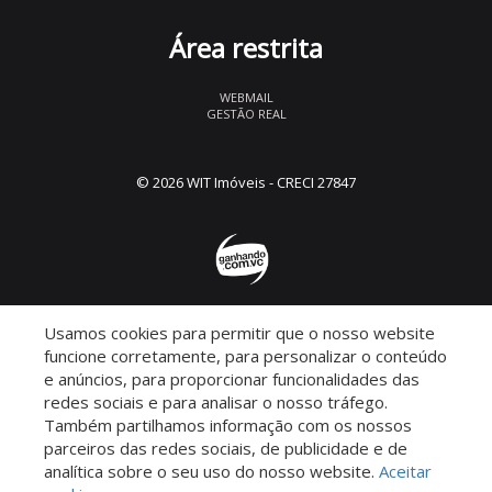
Área restrita
WEBMAIL
GESTÃO REAL
© 2026 WIT Imóveis
- CRECI 27847
Usamos cookies para permitir que o nosso website
Descomplicado por:
funcione corretamente, para personalizar o conteúdo
e anúncios, para proporcionar funcionalidades das
redes sociais e para analisar o nosso tráfego.
Também partilhamos informação com os nossos
parceiros das redes sociais, de publicidade e de
Saiba mais sobre este imóvel!
analítica sobre o seu uso do nosso website.
Aceitar