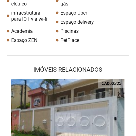
elétrico
gás
infraestrutura
Espaço Uber
para IOT via wi-fi
Espaço delivery
Academia
Piscinas
Espaço ZEN
PetPlace
IMÓVEIS RELACIONADOS
CA002325