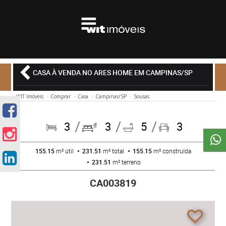
CASA À VENDA NO ARES HOME EM CAMPINAS/SP
WIT Imóveis
Comprar
Casa
Campinas/SP
Sousas
3
3
5
3
155.15
m² útil
231.51
m² total
155.15
m² construída
231.51
m² terreno
CA003819