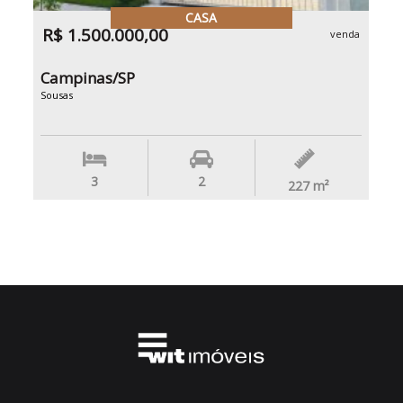
CASA
R$ 1.500.000,00
venda
Campinas/SP
Sousas
3
2
227
m²