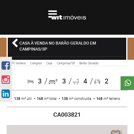
CASA À VENDA NO BARÃO GERALDO EM
CAMPINAS/SP
WIT Imóveis
Comprar
Casa
Campinas/SP
Barão Geraldo
3
3
4
2
138
m² útil
168
m² total
138
m² construída
168
m² terreno
CA003821