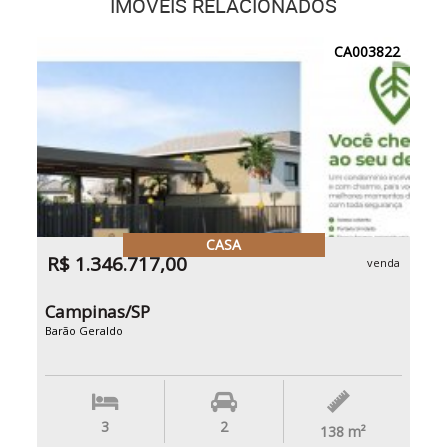
IMÓVEIS RELACIONADOS
CA003822
CASA
R$ 1.346.717,00
venda
Campinas/SP
Barão Geraldo
3
2
138
m²