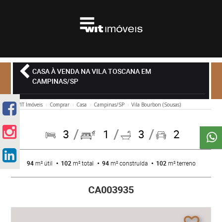
CASA À VENDA NA VILA TOSCANA EM
CAMPINAS/SP
WIT Imóveis
Comprar
Casa
Campinas/SP
Vila Bourbon (Sousas)
3
1
3
2
94
m² útil
102
m² total
94
m² construída
102
m² terreno
CA003935