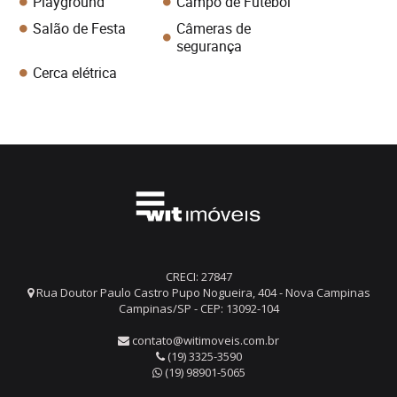
Playground
Campo de Futebol
Salão de Festa
Câmeras de
segurança
Cerca elétrica
CRECI: 27847
Rua Doutor Paulo Castro Pupo Nogueira, 404 - Nova Campinas
Campinas/SP - CEP: 13092-104
contato@witimoveis.com.br
(19) 3325-3590
(19) 98901-5065