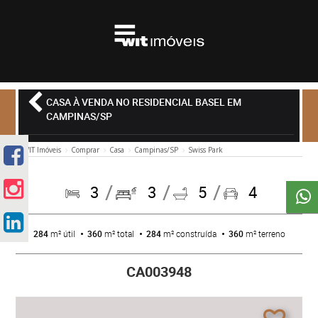
CASA À VENDA NO RESIDENCIAL BASEL EM
CAMPINAS/SP
WIT Imóveis
Comprar
Casa
Campinas/SP
Swiss Park
3
3
5
4
284
m² útil
360
m² total
284
m² construída
360
m² terreno
CA003948