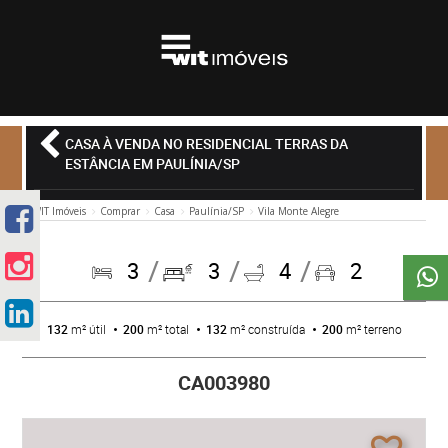
CASA À VENDA NO RESIDENCIAL TERRAS DA
ESTÂNCIA EM PAULÍNIA/SP
WIT Imóveis
Comprar
Casa
Paulínia/SP
Vila Monte Alegre
3
3
4
2
132
m² útil
200
m² total
132
m² construída
200
m² terreno
CA003980