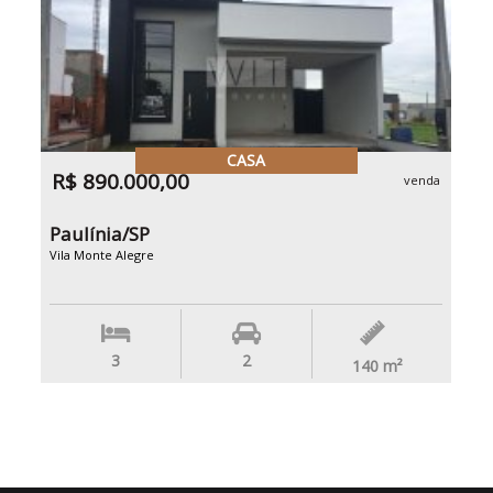
CASA
R$ 890.000,00
venda
Paulínia/SP
Vila Monte Alegre
3
2
140
m²