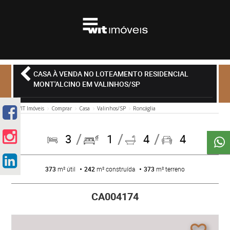
CASA À VENDA NO LOTEAMENTO RESIDENCIAL
MONT'ALCINO EM VALINHOS/SP
WIT Imóveis
Comprar
Casa
Valinhos/SP
Roncáglia
3
1
4
4
373
m² útil
242
m² construída
373
m² terreno
CA004174