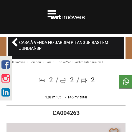
CASA À VENDA NO JARDIM PITANGUEIRAS I EM
JUNDIAÍ/SP
WIT Imóveis
Comprar
Casa
Jundiaí/SP
Jardim Pitangueiras I
2
2
2
128
m² útil
145
m² total
CA004263