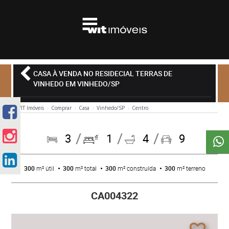
CASA À VENDA NO RESIDECIAL TERRAS DE
VINHEDO EM VINHEDO/SP
WIT Imóveis
Comprar
Casa
Vinhedo/SP
Centro
3
1
4
9
300
m² útil
300
m² total
300
m² construída
300
m² terreno
CA004322