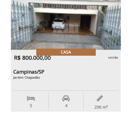
CASA
R$ 800.000,00
venda
Campinas/SP
Jardim Chapadão
5
4
296
m²