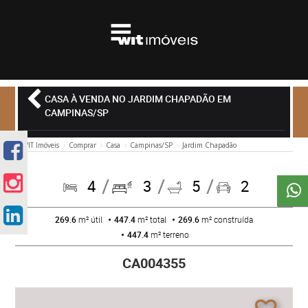
CASA À VENDA NO JARDIM CHAPADÃO EM
CAMPINAS/SP
WIT Imóveis
Comprar
Casa
Campinas/SP
Jardim Chapadão
4
3
5
2
269.6
m² útil
447.4
m² total
269.6
m² construída
447.4
m² terreno
CA004355