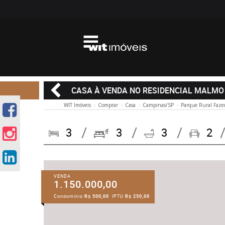
CASA À VENDA NO RESIDENCIAL MALMO
WIT Imóveis
Comprar
Casa
Campinas/SP
Parque Rural Faze
3
3
3
2
VENDA
1.150.000,00
Condomínio
R$ 500,00
IPTU
R$ 250,00