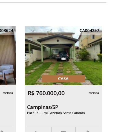
003624
CA004297
CASA
R$ 760.000,00
venda
venda
Campinas/SP
Parque Rural Fazenda Santa Cândida