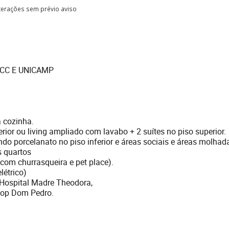
lterações sem prévio aviso
CC E UNICAMP
 cozinha.
erior ou living ampliado com lavabo + 2 suítes no piso superior.
do porcelanato no piso inferior e áreas sociais e áreas molhad
s quartos
com churrasqueira e pet place).
étrico)
 Hospital Madre Theodora,
hop Dom Pedro.