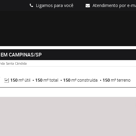
Ligamos para você
Atendimento por e-ma
 EM CAMPINAS/SP
nda Santa Cândida
150
m² útil
150
m² total
150
m² construída
150
m² terreno