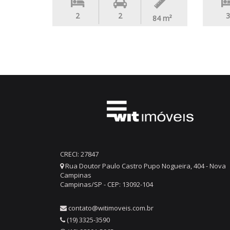
2
2
3
84
m²
CRECI: 27847
Rua Doutor Paulo Castro Pupo Nogueira, 404 - Nova
Campinas
Campinas/SP - CEP: 13092-104
contato@witimoveis.com.br
(19) 3325-3590