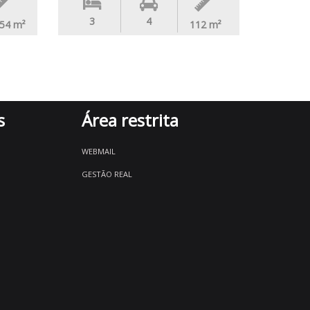
3
4
.54
m²
112
m²
s
Área restrita
WEBMAIL
GESTÃO REAL