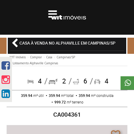
CASA À VENDA NO ALPHAVILLE EM CAMPINAS/SP
WIT Imóveis
Comprar
Casa
Campinas/SP
Loteamento Alphaville Campinas
4
2
6
4
359.94
m² útil
359.94
m² total
359.94
m² construída
999.72
m² terreno
CA004361