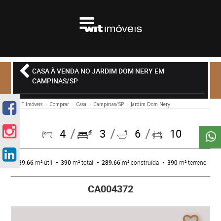
CASA À VENDA NO JARDIM DOM NERY EM
CAMPINAS/SP
WIT Imóveis
Comprar
Casa
Campinas/SP
Jardim Dom Nery
4
3
6
10
289.66
m² útil
390
m² total
289.66
m² construída
390
m² terreno
CA004372