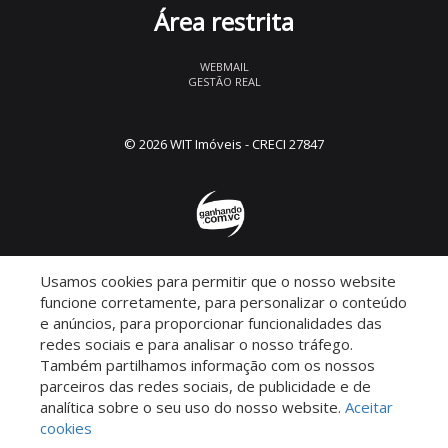
Área restrita
WEBMAIL
GESTÃO REAL
© 2026 WIT Imóveis
- CRECI 27847
Usamos cookies para permitir que o nosso website
Descomplicado por:
funcione corretamente, para personalizar o conteúdo
e anúncios, para proporcionar funcionalidades das
redes sociais e para analisar o nosso tráfego.
Também partilhamos informação com os nossos
parceiros das redes sociais, de publicidade e de
Saiba mais sobre este imóvel!
analítica sobre o seu uso do nosso website.
Aceitar
cookies