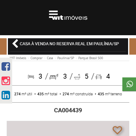
CASA À VENDA NO RESERVA REAL EM PAULÍNIA/SP
WIT Imóveis
Comprar
Casa
Paulínia/SP
Parque Brasil 500
3
3
5
4
274
m² útil
435
m² total
274
m² construída
435
m² terreno
CA004439