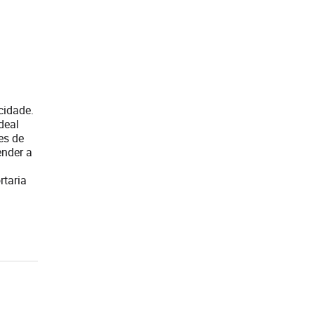
cidade.
deal
es de
ender a
rtaria