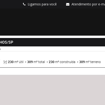
Ligamos para você
Atendimento por e-ma
NHOS/SP
a
230
m² útil
309
m² total
230
m² construída
309
m² terreno