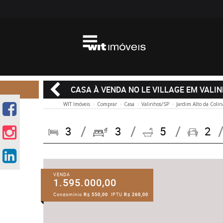
CASA À VENDA NO LE VILLAGE EM VALI
WIT Imóveis
Comprar
Casa
Valinhos/SP
Jardim Alto da Colin
3
3
5
2
VENDA
1.595.000,00
Condomínio
R$ 550,00
IPTU
R$ 260,00