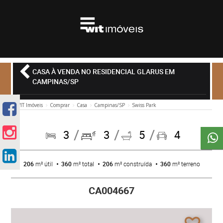
CASA À VENDA NO RESIDENCIAL GLARUS EM
CAMPINAS/SP
WIT Imóveis
Comprar
Casa
Campinas/SP
Swiss Park
3
3
5
4
206
m² útil
360
m² total
206
m² construída
360
m² terreno
CA004667