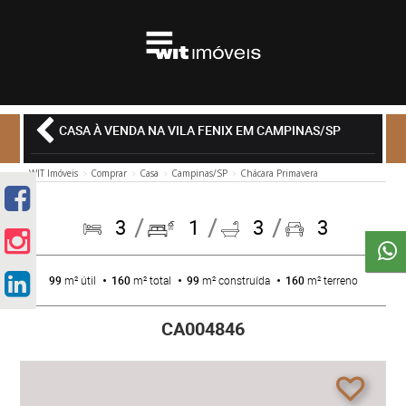
CASA À VENDA NA VILA FENIX EM CAMPINAS/SP
WIT Imóveis
Comprar
Casa
Campinas/SP
Chácara Primavera
3
1
3
3
99
m² útil
160
m² total
99
m² construída
160
m² terreno
CA004846