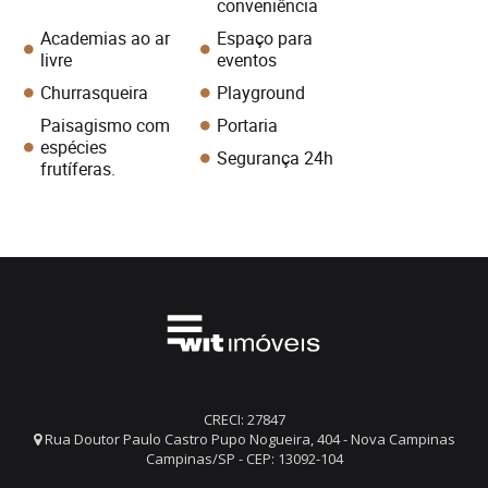
conveniência
Academias ao ar
Espaço para
livre
eventos
Churrasqueira
Playground
Paisagismo com
Portaria
espécies
Segurança 24h
frutíferas.
CRECI: 27847
Rua Doutor Paulo Castro Pupo Nogueira, 404 - Nova Campinas
Campinas/SP - CEP: 13092-104