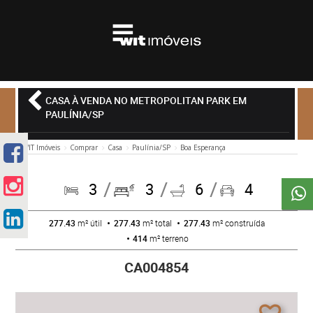
CASA À VENDA NO METROPOLITAN PARK EM
PAULÍNIA/SP
WIT Imóveis
Comprar
Casa
Paulínia/SP
Boa Esperança
3
3
6
4
277.43
m² útil
277.43
m² total
277.43
m² construída
414
m² terreno
CA004854