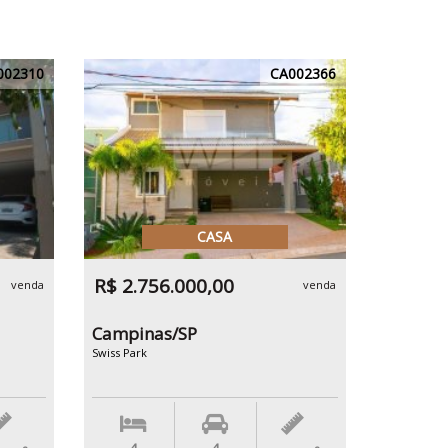
002310
CA002366
CASA
R$ 2.756.000,00
venda
venda
Campinas/SP
Swiss Park