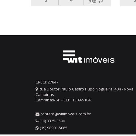
3
4
3
330
m²
CRECI: 27847
Rua Doutor Paulo Castro Pupo Nogueira, 404 - Nova
Campinas
Campinas/SP - CEP: 13092-104
contato@witimoveis.com.br
(19) 3325-3590
(19) 98901-5065