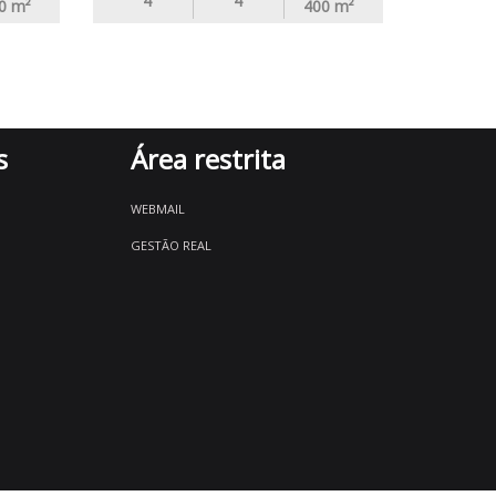
4
4
0
m²
400
m²
s
Área restrita
WEBMAIL
GESTÃO REAL