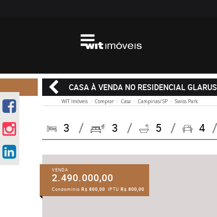
CASA À VENDA NO RESIDENCIAL GLARU
WIT Imóveis
Comprar
Casa
Campinas/SP
Swiss Park
3
3
5
4
VENDA
2.490.000,00
Condomínio
R$ 800,00
IPTU
R$ 800,00