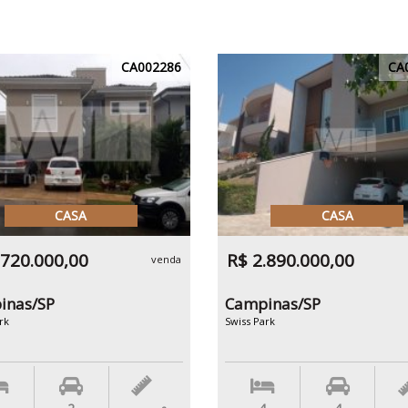
CA002286
CA
CASA
CASA
.720.000,00
R$ 2.890.000,00
venda
inas/SP
Campinas/SP
rk
Swiss Park