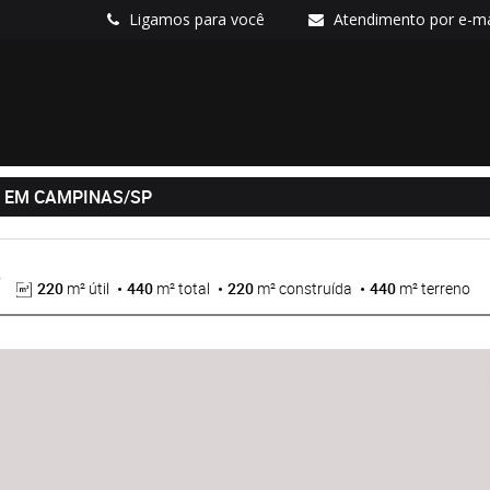
Ligamos para você
Atendimento por e-ma
S EM CAMPINAS/SP
220
m² útil
440
m² total
220
m² construída
440
m² terreno