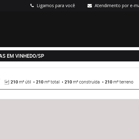
Ligamos para você
Atendimento por e-ma
AS EM VINHEDO/SP
210
m² útil
210
m² total
210
m² construída
210
m² terreno