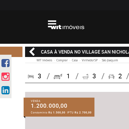
CASA À VENDA NO VILLAGE SAN NICHOL
WIT Imóveis
Comprar
Casa
Vinhedo/SP
São Joaquim
3
1
3
2
VENDA
1.200.000,00
Condomínio
R$ 1.500,00
IPTU
R$ 2.700,00