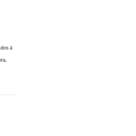
ados à
ra,